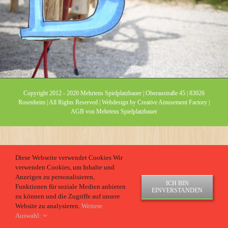
Copyright 2012 - 2020 Mehrtens Spielplatzbauer | Oberaustraße 45 | 83026
Rosenheim | All Rights Reserved | Webdesign by
Creative Amusement Factory
|
AGB von Mehrtens Spielplatzbauer
Diese Webseite verwendet Cookies Wir
verwenden Cookies, um Inhalte und
Anzeigen zu personalisieren,
ICH BIN
Funktionen für soziale Medien anbieten
EINVERSTANDEN
zu können und die Zugriffe auf unsere
Website zu analysieren.
Weitere
Auswahl: