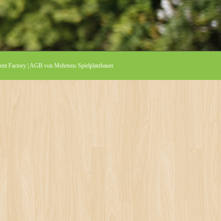
nt Factory
|
AGB von Mehrtens Spielplatzbauer